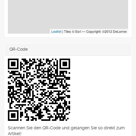
Leaflet
| Tiles © Esri — Copyright: ©2012 DeLorme
QR-Code
Scannen Sie den QR-Code und gelangen Sie so direkt zum
Artikel!